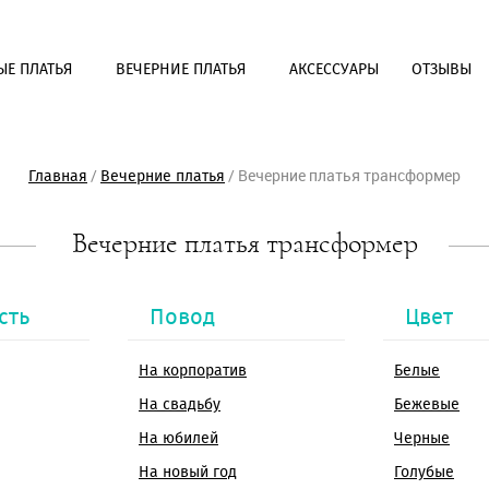
ЫЕ ПЛАТЬЯ
ВЕЧЕРНИЕ ПЛАТЬЯ
АКСЕССУАРЫ
ОТЗЫВЫ
/
/
Вечерние платья трансформер
Главная
Вечерние платья
Выбрать салон
Вечерние платья трансформер
Задать вопрос
* - Обязательное для заполнения поле
* - Обязательное для заполнения поле
Ваше имя*
Ваше имя*
сть
Повод
Цвет
E-mail*
E-mail*
Телефон*
Телефон*
Выбрать салон*
На корпоратив
Белые
OK
Отправка...
Желаемая дата примерки
OK
На свадьбу
Бежевые
Отправка...
Сообщение
На юбилей
Черные
Защита от автоматического
заполнения
На новый год
Голубые
Введите слово с картинки*: