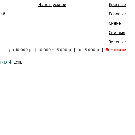
Нажимая кнопку "Отправить" вы соглашаетесь
Отмена
Отправить
На выпускной
Красные
с
условиями оферты
Отправить
ной
Розовые
Синие
Светлые
Зеленые
|
|
|
до 10 000 р.
10 000 - 15 000 р.
от 15 000 р.
Все платья
цены
нию