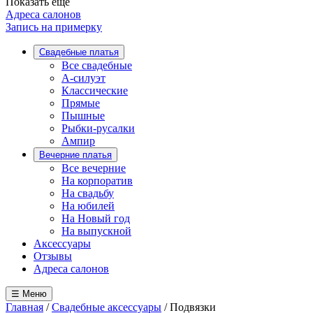
Показать ещё
Адреса салонов
Запись на примерку
Свадебные платья
Все свадебные
А-силуэт
Классические
Прямые
Пышные
Рыбки-русалки
Ампир
Вечерние платья
Все вечерние
На корпоратив
На свадьбу
На юбилей
На Новый год
На выпускной
Аксессуары
Отзывы
Адреса салонов
☰ Меню
Главная
/
Cвадебные аксессуары
/
Подвязки