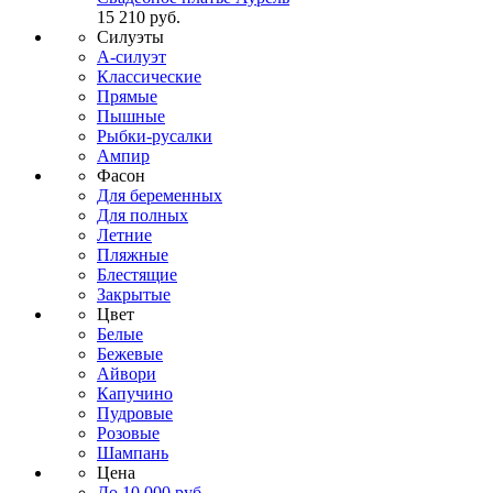
15 210 руб.
Силуэты
А-силуэт
Классические
Прямые
Пышные
Рыбки-русалки
Ампир
Фасон
Для беременных
Для полных
Летние
Пляжные
Блестящие
Закрытые
Цвет
Белые
Бежевые
Айвори
Капучино
Пудровые
Розовые
Шампань
Цена
До 10 000 руб