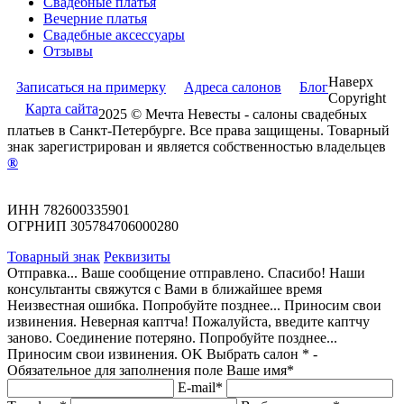
Свадебные платья
Вечерние платья
Cвадебные аксессуары
Отзывы
Наверх
Записаться на примерку
Адреса салонов
Блог
Copyright
Карта сайта
2025 © Мечта Невесты - салоны свадебных
платьев в Санкт-Петербурге. Все права защищены. Товарный
знак зарегистрирован и является собственностью владельцев
®
ИНН 782600335901
ОГРНИП 305784706000280
Товарный знак
Реквизиты
Отправка...
Ваше сообщение отправлено.
Спасибо! Наши
консультанты свяжутся с Вами в ближайшее время
Неизвестная ошибка. Попробуйте позднее...
Приносим свои
извинения.
Неверная каптча!
Пожалуйста, введите каптчу
заново.
Соединение потеряно. Попробуйте позднее...
Приносим свои извинения.
OK
Выбрать салон
* -
Обязательное для заполнения поле
Ваше имя*
E-mail*