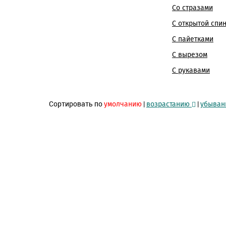
Со стразами
С открытой спи
С пайетками
С вырезом
С рукавами
Сортировать по
|
|
умолчанию
возрастанию
убыва