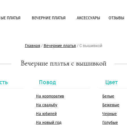
ЫЕ ПЛАТЬЯ
ВЕЧЕРНИЕ ПЛАТЬЯ
АКСЕССУАРЫ
ОТЗЫВЫ
/
/
С вышивкой
Главная
Вечерние платья
Выбрать салон
Вечерние платья с вышивкой
Задать вопрос
* - Обязательное для заполнения поле
* - Обязательное для заполнения поле
Ваше имя*
Ваше имя*
сть
Повод
Цвет
E-mail*
E-mail*
Телефон*
Телефон*
Выбрать салон*
На корпоратив
Белые
OK
Отправка...
Желаемая дата примерки
OK
На свадьбу
Бежевые
Отправка...
Сообщение
На юбилей
Черные
Защита от автоматического
заполнения
На новый год
Голубые
Введите слово с картинки*: