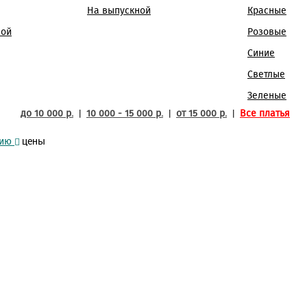
Нажимая кнопку "Отправить" вы соглашаетесь
Отмена
Отправить
На выпускной
Красные
с
условиями оферты
Отправить
ной
Розовые
Синие
Светлые
Зеленые
|
|
|
до 10 000 р.
10 000 - 15 000 р.
от 15 000 р.
Все платья
цены
нию