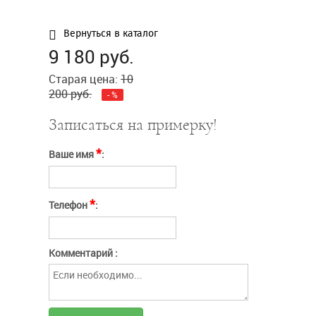
заполнения
Сообщение
Введите слово с картинки*:
Вернуться в каталог
9 180
руб.
Отправить
Нажимая кнопку
Отправить
Старая цена:
10
"Отправить" вы
соглашаетесь с
условиями оферты
Отмена
200
руб.
-
%
Записаться на примерку!
*
Ваше имя
:
*
Телефон
:
Комментарий :