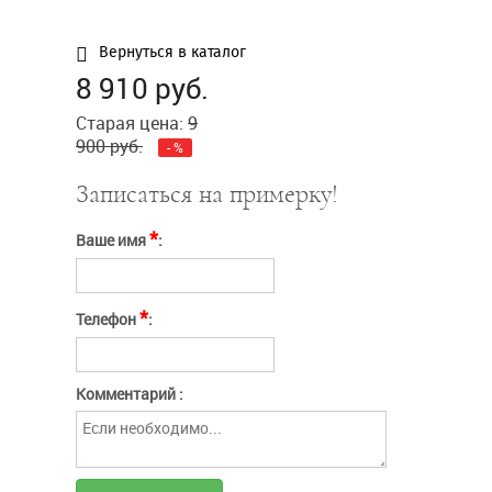
заполнения
Сообщение
Введите слово с картинки*:
Вернуться в каталог
8 910
руб.
Отправить
Нажимая кнопку
Отправить
Старая цена:
9
"Отправить" вы
соглашаетесь с
условиями оферты
Отмена
900
руб.
-
%
Записаться на примерку!
*
Ваше имя
:
*
Телефон
:
Комментарий :