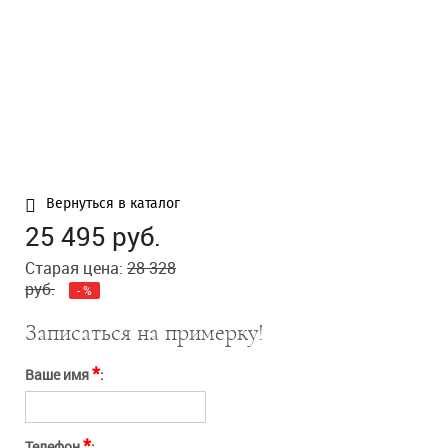
Нажимая кнопку
Отправить
"Отправить" вы
соглашаетесь с
условиями оферты
Отправить
Отмена
Вернуться в каталог
25 495
руб.
Старая цена:
28 328
руб.
-
%
Записаться на примерку!
*
Ваше имя
:
*
Телефон
: