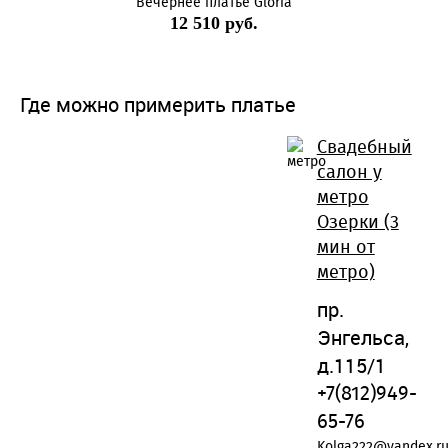
Вечернее платье Gloria
12 510 руб.
Где можно примерить платье
Свадебный
салон у
метро
Озерки (3
мин от
метро)
пр.
Энгельса,
д.115/1
+7(812)949-
65-76
Kolga222@yandex.r