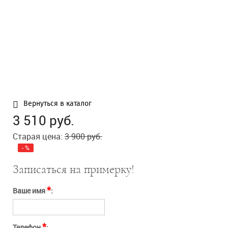
Нажимая кнопку
Отправить
"Отправить" вы
соглашаетесь с
условиями оферты
Отправить
Отмена
Вернуться в каталог
3 510
руб.
Старая цена:
3 900
руб.
-
%
Записаться на примерку!
*
Ваше имя
:
*
Телефон
: