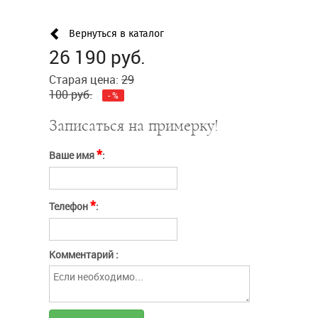
заполнения
Сообщение
Введите слово с картинки*:
Вернуться в каталог
26 190
руб.
Отправить
Нажимая кнопку
Отправить
Старая цена:
29
"Отправить" вы
соглашаетесь с
условиями оферты
Отмена
100
руб.
-
%
Записаться на примерку!
*
Ваше имя
:
*
Телефон
:
Комментарий :