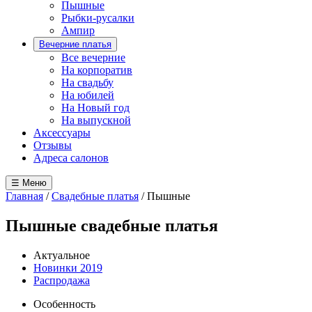
Пышные
Рыбки-русалки
Ампир
Вечерние платья
Все вечерние
На корпоратив
На свадьбу
На юбилей
На Новый год
На выпускной
Аксессуары
Отзывы
Адреса салонов
☰ Меню
Главная
/
Свадебные платья
/
Пышные
Пышные свадебные платья
Актуальное
Новинки 2019
Распродажа
Особенность