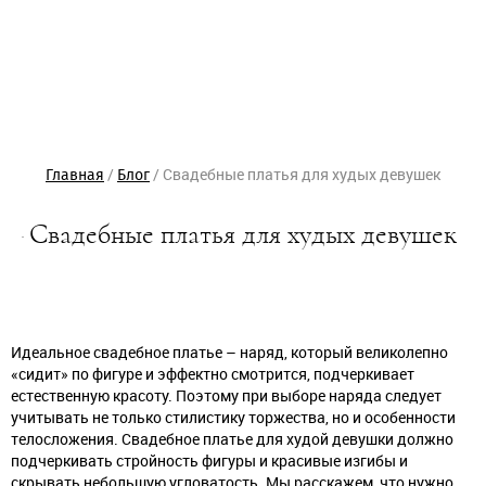
/
/
Свадебные платья для худых девушек
Главная
Блог
Задать вопрос
Выбрать салон
* - Обязательное для заполнения поле
* - Обязательное для заполнения поле
Свадебные платья для худых девушек
Ваше имя*
Ваше имя*
E-mail*
E-mail*
Телефон*
Телефон*
Выбрать салон*
OK
OK
Идеальное свадебное платье – наряд, который великолепно
Желаемая дата примерки
Отправка...
Отправка...
«сидит» по фигуре и эффектно смотрится, подчеркивает
естественную красоту. Поэтому при выборе наряда следует
Сообщение
Защита от автоматического
заполнения
учитывать не только стилистику торжества, но и особенности
Введите слово с картинки*:
телосложения. Свадебное платье для худой девушки должно
подчеркивать стройность фигуры и красивые изгибы и
Нажимая кнопку
Отправить
"Отправить" вы
соглашаетесь с
скрывать небольшую угловатость. Мы расскажем, что нужно
условиями оферты
Отправить
Отмена