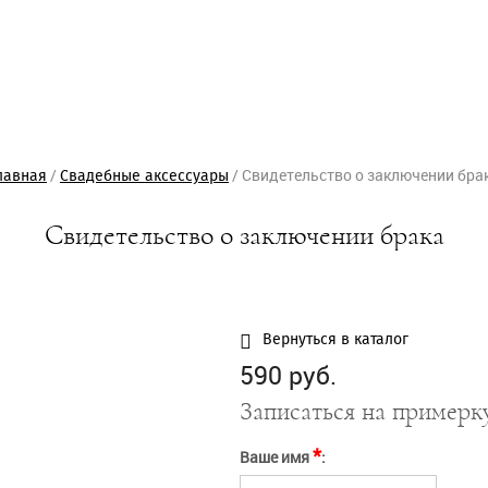
Задать вопрос
/
/
Свидетельство о заключении бра
лавная
Cвадебные аксессуары
* - Обязательное для заполнения поле
Выбрать салон
* - Обязательное для заполнения поле
Ваше имя*
Свидетельство о заключении брака
E-mail*
Ваше имя*
Телефон*
E-mail*
OK
Отправка...
Защита от автоматического
Телефон*
заполнения
Вернуться в каталог
Выбрать салон*
Введите слово с картинки*:
OK
Отправка...
590 руб.
Желаемая дата примерки
Отправить
Записаться на примерк
Сообщение
*
Ваше имя
: