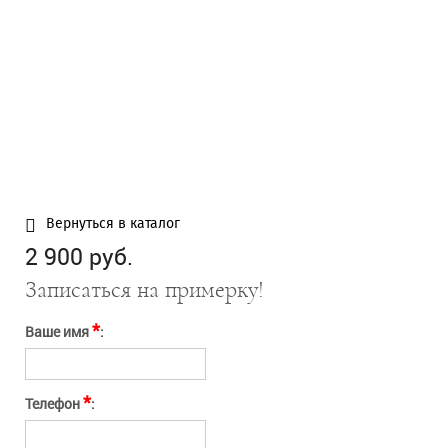
Нажимая кнопку
Отправить
"Отправить" вы
соглашаетесь с
условиями оферты
Отправить
Отмена
Вернуться в каталог
2 900 руб.
Записаться на примерку!
*
Ваше имя
:
*
Телефон
: