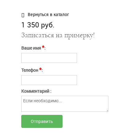
заполнения
Сообщение
Введите слово с картинки*:
Вернуться в каталог
1 350 руб.
Отправить
Нажимая кнопку
Отправить
"Отправить" вы
Записаться на примерку!
соглашаетесь с
условиями оферты
Отмена
*
Ваше имя
:
*
Телефон
:
Комментарий :