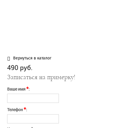
Нажимая кнопку
Отправить
"Отправить" вы
соглашаетесь с
условиями оферты
Отправить
Отмена
Вернуться в каталог
490 руб.
Записаться на примерку!
*
Ваше имя
:
*
Телефон
: