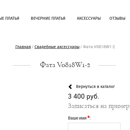
ЫЕ ПЛАТЬЯ
ВЕЧЕРНИЕ ПЛАТЬЯ
АКСЕССУАРЫ
ОТЗЫВЫ
/
/
Фата V0818W1-2
Главная
Cвадебные аксессуары
Фата V0818W1-2
Выбрать салон
Задать вопрос
* - Обязательное для заполнения поле
* - Обязательное для заполнения поле
Ваше имя*
Ваше имя*
Вернуться в каталог
E-mail*
E-mail*
3 400 руб.
Телефон*
Телефон*
Записаться на пример
Выбрать салон*
OK
Отправка...
OK
Желаемая дата примерки
Отправка...
*
Ваше имя
:
Сообщение
Защита от автоматического