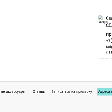
Св
от
пр
+7
Kol
c 1
ные аксессуары
Отзывы
Записаться на примерку
Адреса 