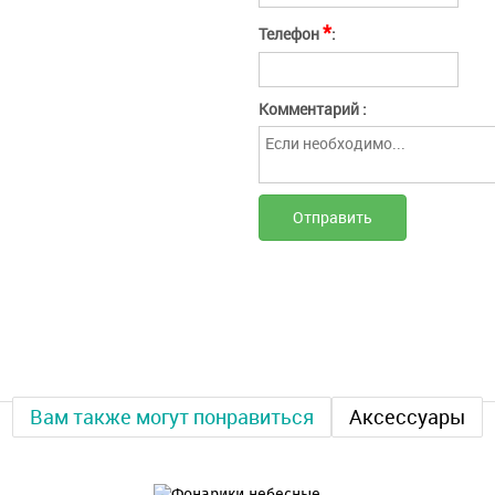
заполнения
*
Телефон
:
Введите слово с картинки*:
Нажимая кнопку "Отправить" вы соглашаетесь
Отмена
Отправить
с
условиями оферты
Отправить
Комментарий :
Вам также могут понравиться
Аксессуары